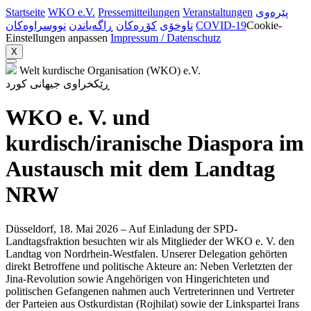
Startseite
WKO e.V.
Pressemitteilungen
Veranstaltungen
پێرەوی
نووسراوه‌کان
ڕاگەیاندن
کۆڕەکان
ناوخۆی
COVID-19
Cookie-
Einstellungen anpassen
Impressum / Datenschutz
X
Welt kurdische Organisation (WKO) e.V.
ڕێکخراوی جیهانی کورد
WKO e. V. und
kurdisch/iranische Diaspora im
Austausch mit dem Landtag
NRW
Düsseldorf, 18. Mai 2026 – Auf Einladung der SPD-
Landtagsfraktion besuchten wir als Mitglieder der WKO e. V. den
Landtag von Nordrhein-Westfalen. Unserer Delegation gehörten
direkt Betroffene und politische Akteure an: Neben Verletzten der
Jina-Revolution sowie Angehörigen von Hingerichteten und
politischen Gefangenen nahmen auch Vertreterinnen und Vertreter
der Parteien aus Ostkurdistan (Rojhilat) sowie der Linkspartei Irans