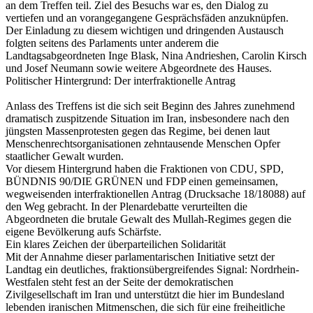
an dem Treffen teil. Ziel des Besuchs war es, den Dialog zu
vertiefen und an vorangegangene Gesprächsfäden anzuknüpfen.
Der Einladung zu diesem wichtigen und dringenden Austausch
folgten seitens des Parlaments unter anderem die
Landtagsabgeordneten Inge Blask, Nina Andrieshen, Carolin Kirsch
und Josef Neumann sowie weitere Abgeordnete des Hauses.
Politischer Hintergrund: Der interfraktionelle Antrag
Anlass des Treffens ist die sich seit Beginn des Jahres zunehmend
dramatisch zuspitzende Situation im Iran, insbesondere nach den
jüngsten Massenprotesten gegen das Regime, bei denen laut
Menschenrechtsorganisationen zehntausende Menschen Opfer
staatlicher Gewalt wurden.
Vor diesem Hintergrund haben die Fraktionen von CDU, SPD,
BÜNDNIS 90/DIE GRÜNEN und FDP einen gemeinsamen,
wegweisenden interfraktionellen Antrag (Drucksache 18/18088) auf
den Weg gebracht. In der Plenardebatte verurteilten die
Abgeordneten die brutale Gewalt des Mullah-Regimes gegen die
eigene Bevölkerung aufs Schärfste.
Ein klares Zeichen der überparteilichen Solidarität
Mit der Annahme dieser parlamentarischen Initiative setzt der
Landtag ein deutliches, fraktionsübergreifendes Signal: Nordrhein-
Westfalen steht fest an der Seite der demokratischen
Zivilgesellschaft im Iran und unterstützt die hier im Bundesland
lebenden iranischen Mitmenschen, die sich für eine freiheitliche